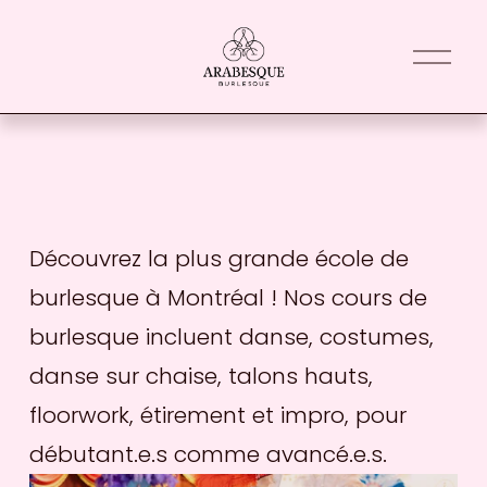
O
p
e
n
M
e
n
u
Découvrez la 
plus grande école de 
burlesque à Montréal
 ! Nos cours de 
burlesque incluent danse, costumes, 
danse sur chaise, talons hauts, 
floorwork, étirement et impro, pour 
débutant.e.s comme avancé.e.s. 