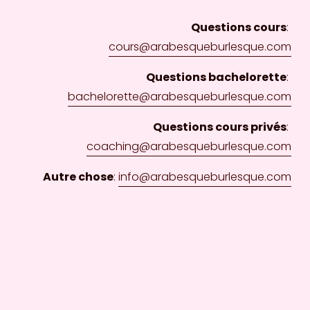
Questions cours
: 
cours@arabesqueburlesque.com
Questions bachelorette
: 
bachelorette@arabesqueburlesque.com
Questions cours privés
: 
coaching@arabesqueburlesque.com
Autre chose
: 
info@arabesqueburlesque.com
+1 514. 586. 2639
Studio 204 - 7100 Rue Ste-Hubert
, coin Jean-
Talon, Montreal QC