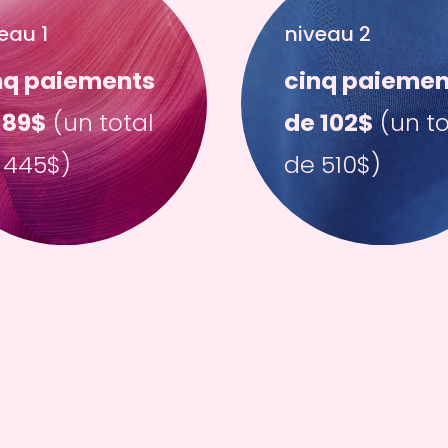
eau 1
niveau 2
nq paiements 
cinq paiement
 89$
 (un total 
de 102$
 (un to
 445$)
de 510$)