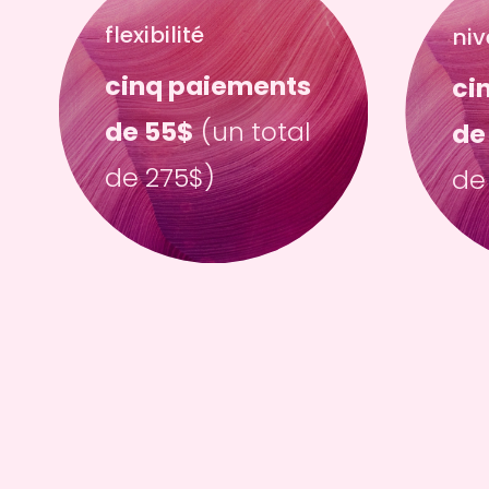
flexibilité
niv
cinq paiements 
ci
de 55$
 (un total 
de
de 275$)
de