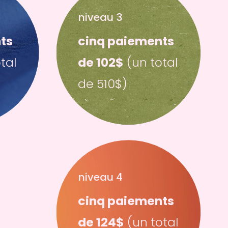
niveau 3
s 
cinq paiements 
tal 
de 102$
 (un total 
de 510$)
niveau 4
cinq paiements 
de 124$
 (un total 